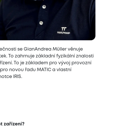
ečnosti se GianAndrea Müller věnuje
k. To zahrnuje základní fyzikální znalosti
ízení. To je základem pro vývoj provozní
ů pro novou řadu MATIC a vlastní
otce IRIS.
t zařízení?