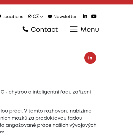
CZ
Locations
Newsletter
Contact
Menu
- chytrou a inteligentní řadu zařízení
ělou práci. V tomto rozhovoru nabízíme
tivních mozků za produktovou řadou
d do angažované práce našich vývojových
um.