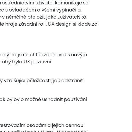
prostřednictvím uživatel komunikuje se
če s ovladačem a všemi vypínači a
e v němčině přeložit jako „uživatelská
e hraje zásadní roli. UX design si klade za
aný. To jsme chtěli zachovat s novým
 aby bylo UX pozitivní.
zrušující příležitosti, jak odstranit
jak by bylo možné usnadnit používání
m testovacím osobám a jejich cennou