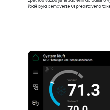
zpětnou vazbu jsme začlenili do dalšího v
řadě byla demoverze UI představena také