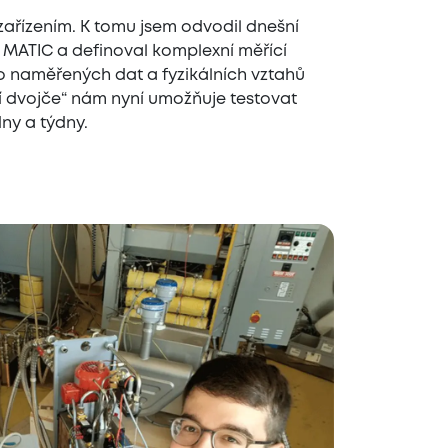
zařízením. K tomu jsem odvodil dnešní
y MATIC a definoval komplexní měřící
to naměřených dat a fyzikálních vztahů
ní dvojče“ nám nyní umožňuje testovat
ny a týdny.