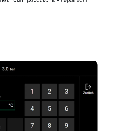
line s našimi pobočkami. V neposlední