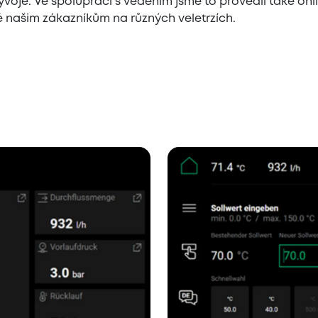
ývoje. Ve spolupráci s vedením jsme to provedli také on
 našim zákazníkům na různých veletrzích.