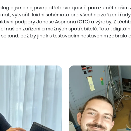
nologie jsme nejprve potřebovali jasně porozumět našim 
émat, vytvořil fluidní schémata pro všechna zařízení řad
aktivní podpory Jonase Aspriona (CTO) a výroby. Z těch
l našich zařízení a možných spotřebitelů. Toto „digitál
sekund, což by jinak s testovacím nastavením zabralo d