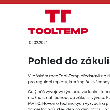
01.02.2024
Pohled do zákuli
V loňském roce Tool-Temp představil na r
pro regulaci teploty, které splňují všec
Celý náš vývojový tým pod vedením Jonase
možnost nahlédnout do zákulisí vývoje. R
MATIC. Hovoří o technických výzvách a p
zaměstnanců, kteří den co den pracují na