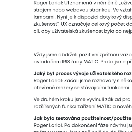
Roger Loriol: UI znamená v němčině „uživat
strojem nebo webovou stránkou. Ve vztahu
lampami. Nyní je k dispozici dotykový disp
zkušenost“. UX označuje celkový počet dojm
cíl, aby uživatelská zkušenost byla co nejpo
Vždy jsme obdrželi pozitivní zpětnou vaz
ovladačem IRIS řady MATIC. Proto jsme při 
Jaký byl proces vývoje uživatelského roz
Roger Loriol: Začali jsme rozhovory s někol
otevřené mezery se stávajícími funkcemi. 
Ve druhém kroku jsme vyvinuli základ pro
rozšířených funkcí zařízení MATIC a nové
Jak byla testována použitelnost/použite
Roger Loriol: Po dokončení fáze návrhu js