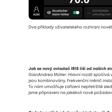
Dva příklady uživatelského rozhraní novéh
Jak se nový ovladač IRIS liší od našich s
GianAndrea Müller: Hlavní rozdíl spočívá
jsou kombinovány. Frekvenční měnič inst
To nám umožňuje zařízení nepřetržitě sled
jsme připraveni na jakékoli nové požadav