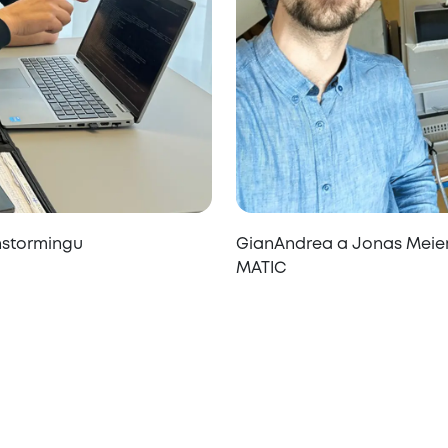
instormingu
GianAndrea a Jonas Meier
MATIC