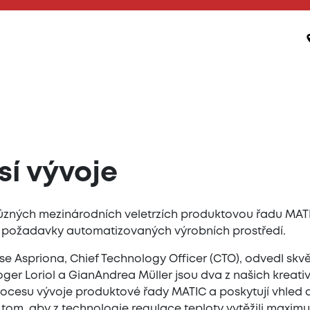
sí vývoje
ůzných mezinárodních veletrzích produktovou řadu MATIC 
hny požadavky automatizovaných výrobních prostředí.
 Aspriona, Chief Technology Officer (CTO), odvedl skv
oger Loriol a GianAndrea Müller jsou dva z našich krea
rocesu vývoje produktové řady MATIC a poskytují vhle
 tom, aby z technologie regulace teploty vytěžili maxim