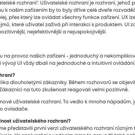
elské rozhraní“. Uživatelské rozhraní je rozhraní, jehož 
 k našim zařízením by to byly dříve celé dveře rozvadě
lej, přes který lze ovládat všechny funkce zařízení. UX lz
ů, které uživatel zažívá při interakci s produktem. UI zd
zitivnější, nejefektivnější a nejuspokojivější.
bu na provoz našich zařízení - jednoduchý a nekomplikov
vývoji UI vždy dbali na jednoduché a intuitivní ovládání,
hraní?
ika dlouholetými zákazníky. Během rozhovorů se objevily v
Zákazníci na tuto zkušenost reagovali velmi pozitivně.
 nové uživatelské rozhraní. To vedlo k mnoha nápadům, 
ho ovladače.
lnost uživatelského rozhraní?
me představili první verzi uživatelského rozhraní různý