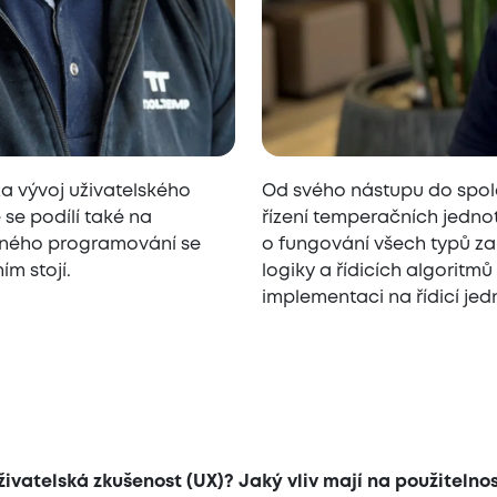
za vývoj uživatelského
Od svého nástupu do spol
 se podílí také na
řízení temperačních jednote
otného programování se
o fungování všech typů zař
ím stojí.
logiky a řídicích algoritm
implementaci na řídicí jedn
uživatelská zkušenost (UX)? Jaký vliv mají na použitelnos