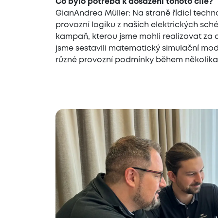
Co bylo potřeba k dosažení tohoto cíle?
GianAndrea Müller: Na straně řídicí tech
provozní logiku z našich elektrických sch
kampaň, kterou jsme mohli realizovat za 
jsme sestavili matematický simulační mode
různé provozní podmínky během několika 