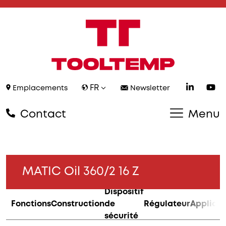
FR
Emplacements
Newsletter
Contact
Menu
MATIC Oil 360/2 16 Z
Dispositif
Fonctions
Construction
de
Régulateur
Applicat
sécurité