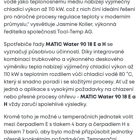
vodě jako teplonosnému médiu nabízejí výjimečný
chladicí výkon až 110 kW, což z nich činí ideální řešení
pro náročné procesy regulace teploty v moderním
průmyslu,“ vysvětluje Jasmine Koller, výkonná
ředitelka společnosti Tool-Temp AG.
Spotřebiče řady
MATIC Water 90 18 E a H
se
vyznačují působivou účinností. Díky integrované
kombinaci trubkového a výkonného deskového
výměníku tepla nabízejí výjimečný chladicí výkon až
110 kW s teplotním rozdílem vůči chladicí vodě 80 °C,
který si snadno poradí i se složitými procesy. Ať už se
jedná o aplikace s vysokými požadavky na chlazení
nebo přesné procesy ohřevu -
MATIC Water 90 18 E a
H
vždy zaručí spolehlivé výsledky.
Kromě toho je možné u temperačních jednotek volit
mezi čerpadlem E s tlakem 4 bary a čerpadlem H s
tlakem 7 barů, aby bylo možné přizpůsobit jednotky
přesně konkrétním požadavkům. Temperační