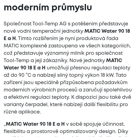
moderním průmyslu
Společnost Tool-Temp AG s potěšením představuje
nové vodní temperační jednotky
MATIC Water 90 18
E a H
. Tímto rozšířením je nyní produktová řada
MATIC komplexně zastoupena ve všech kategoriích,
což představuje významný milník pro společnost
Tool-Temp a její zákazníky. Nové jednotky
MATIC
Water 90 18 E a H
umožňují přesnou regulaci teploty
až do 90 °C a nabízejí silný topný výkon 18 kW. Tato
zařízení jsou speciálně přizpůsobena požadavkům
moderních výrobních procesů a zaručují spolehlivou
a efektivní regulaci teploty. K dispozici jsou také dvě
varianty čerpadel, které nabízejí další flexibilitu pro
různé aplikace.
„
MATIC Water 90 18 E a H
v sobě spojuje účinnost,
flexibilitu a prostorově optimalizovaný design. Díky