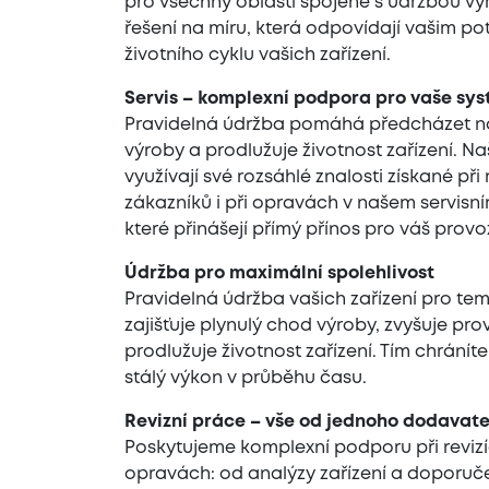
pro všechny oblasti spojené s údržbou vý
řešení na míru, která odpovídají vašim 
životního cyklu vašich zařízení.
Servis – komplexní podpora pro vaše sy
Pravidelná údržba pomáhá předcházet 
výroby a prodlužuje životnost zařízení. Naš
využívají své rozsáhlé znalosti získané př
zákazníků i při opravách v našem servisní
které přinášejí přímý přínos pro váš provo
Údržba pro maximální spolehlivost
Pravidelná údržba vašich zařízení pro te
zajišťuje plynulý chod výroby, zvyšuje pr
prodlužuje životnost zařízení. Tím chráníte
stálý výkon v průběhu času.
Revizní práce – vše od jednoho dodavate
Poskytujeme komplexní podporu při reviz
opravách: od analýzy zařízení a doporučen