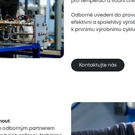
pro temperaci a vodní chl
Odborné uvedení do provoz
efektivní a spolehlivý výr
k prvnímu výrobnímu cyklu
Kontaktujte nás
nout
ším odborným partnerem