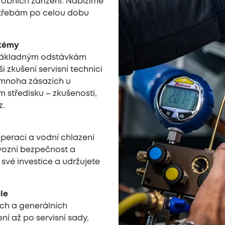
robních zařízení. Nabízíme
potřebám po celou dobu
stémy
nákladným odstávkám
i zkušení servisní technici
i mnoha zásazích u
m středisku – zkušenosti,
z.
mperaci a vodní chlazení
ovozní bezpečnost a
 své investice a udržujete
le
ích a generálních
í až po servisní sady,