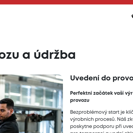
ozu a údržba
Uvedení do prov
Perfektní začátek vaší vý
provozu
Bezproblémový start je k
výrobních procesů. Náš zk
poskytne podporu při uved