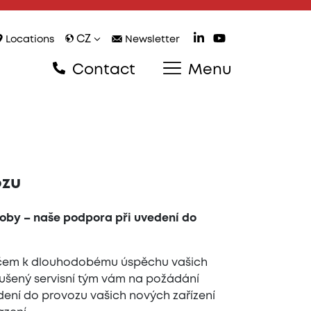
CZ
Locations
Newsletter
Contact
Menu
ozu
roby – naše podpora při uvedení do
líčem k dlouhodobému úspěchu vašich
ušený servisní tým vám na požádání
ení do provozu vašich nových zařízení