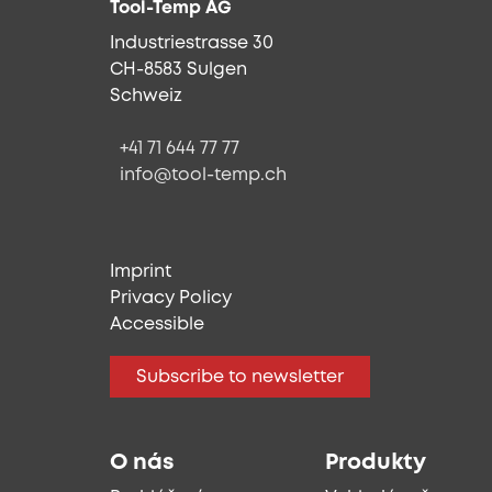
Tool-Temp AG
Industriestrasse 30
CH-8583 Sulgen
Schweiz
+41 71 644 77 77
info@tool-temp.ch
Imprint
Privacy Policy
Accessible
Subscribe to newsletter
O nás
Produkty