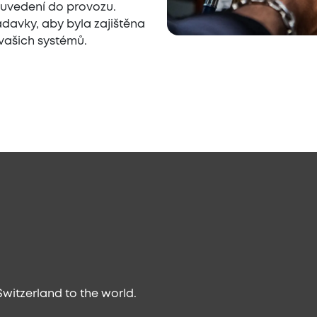
 uvedení do provozu.
adavky, aby byla zajištěna
vašich systémů.
witzerland to the world.