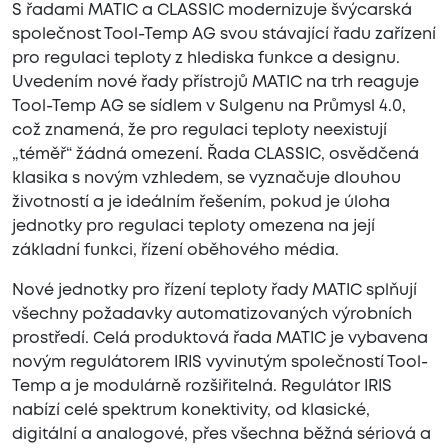
S řadami MATIC a CLASSIC modernizuje švýcarská
společnost Tool-Temp AG svou stávající řadu zařízení
pro regulaci teploty z hlediska funkce a designu.
Uvedením nové řady přístrojů MATIC na trh reaguje
Tool-Temp AG se sídlem v Sulgenu na Průmysl 4.0,
což znamená, že pro regulaci teploty neexistují
„téměř“ žádná omezení. Řada CLASSIC, osvědčená
klasika s novým vzhledem, se vyznačuje dlouhou
životností a je ideálním řešením, pokud je úloha
jednotky pro regulaci teploty omezena na její
základní funkci, řízení oběhového média.
Nové jednotky pro řízení teploty řady MATIC splňují
všechny požadavky automatizovaných výrobních
prostředí. Celá produktová řada MATIC je vybavena
novým regulátorem IRIS vyvinutým společností Tool-
Temp a je modulárně rozšiřitelná. Regulátor IRIS
nabízí celé spektrum konektivity, od klasické,
digitální a analogové, přes všechna běžná sériová a