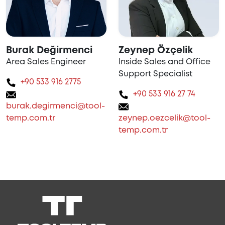
Burak Değirmenci
Zeynep Özçelik
Area Sales Engineer
Inside Sales and Office
Support Specialist
+90 533 916 2775
+90 533 916 27 74
burak.degirmenci@tool-
temp.com.tr
zeynep.oezcelik@tool-
temp.com.tr