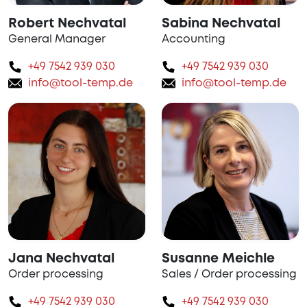
Robert Nechvatal
Sabina Nechvatal
General Manager
Accounting
+49 7542 939 030
+49 7542 939 030
info@tool-temp.de
info@tool-temp.de
Jana Nechvatal
Susanne Meichle
Order processing
Sales / Order processing
+49 7542 939 030
+49 7542 939 030