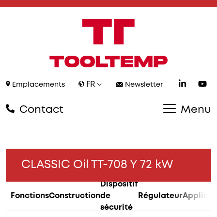
FR
Emplacements
Newsletter
Contact
Menu
CLASSIC Oil TT-708 Y 72 kW
Dispositif
Fonctions
Construction
de
Régulateur
Applicat
sécurité