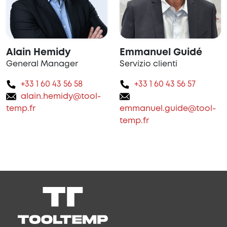
Alain Hemidy
Emmanuel Guidé
General Manager
Servizio clienti
+33 1 60 43 56 58
+33 1 60 43 56 57
alain.hemidy@tool-
temp.fr
emmanuel.guide@tool-
temp.fr