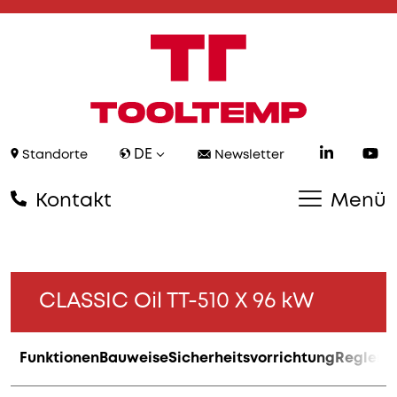
DE
Standorte
Newsletter
Kontakt
Menü
CLASSIC Oil TT-510 X 96 kW
Funktionen
Bauweise
Sicherheitsvorrichtung
Regler
A