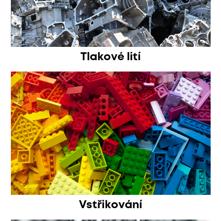
Tlakové lití
Vstřikování