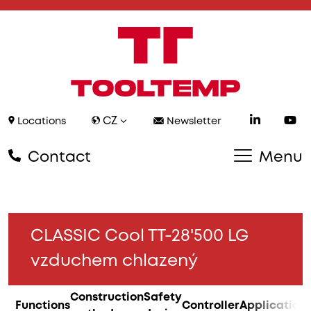
CZ
Locations
Newsletter
Contact
Menu
CLASSIC Cool TT-28'500 LG
vzduchem chlazený
Construction
Safety
Functions
Controller
Application