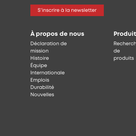
S'inscrire à la newsletter
À propos de nous
Produi
Déclaration de
Recherc
mission
de
Histoire
produits
Équipe
Internationale
Emplois
Durabilité
Nouvelles