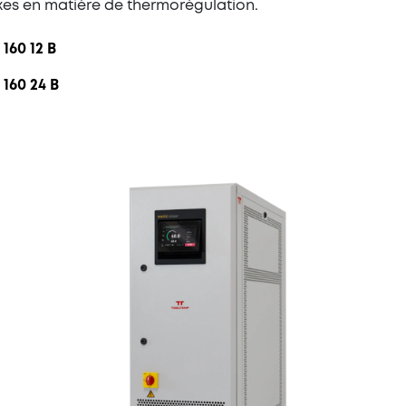
xes en matière de thermorégulation.
160 12 B
160 24 B