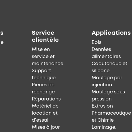
ts
Service
Applications
clientèle
he
Bois
Mise en
Denrées
service et
alimentaires
maintenance
Caoutchouc et
Support
silicone
technique
Moulage par
Pièces de
injection
rechange
Moulage sous
Réparations
pression
Matériel de
Extrusion
location et
Pharmaceutique
d'essai
et Chimie
Mises à jour
Laminage,