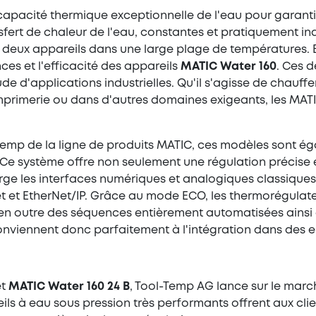
a capacité thermique exceptionnelle de l'eau pour garanti
ransfert de chaleur de l'eau, constantes et pratiquement 
n des deux appareils dans une large plage de températures
es et l'efficacité des appareils
MATIC Water 160
. Ces 
de d'applications industrielles. Qu'il s'agisse de chauff
l'imprimerie ou dans d'autres domaines exigeants, les MA
emp de la ligne de produits MATIC, ces modèles sont 
Ce système offre non seulement une régulation précise e
rge les interfaces numériques et analogiques classiques
inet et EtherNet/IP. Grâce au mode ECO, les thermorégulat
en outre des séquences entièrement automatisées ainsi qu
nviennent donc parfaitement à l'intégration dans des
t
MATIC Water 160 24 B
, Tool-Temp AG lance sur le marc
s à eau sous pression très performants offrent aux clien