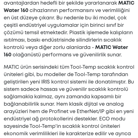
avantajlardan hedefli bir şekilde yararlanarak
MATIC
Water 160
cihazlarının performansını ve verimliliğini
en üst düzeye çıkarır. Bu nedenle bu iki model, çok
çeşitli endüstriyel uygulamalar için birinci sınıf bir
çözümü temsil etmektedir. Plastik işlemede kalıpların
ısıtılması, baskı endüstrisinde silindirlerin sıcaklık
kontrolü veya diğer zorlu alanlarda -
MATIC Water
160
olağanüstü performans ve güvenilirlik sunar.
MATIC ürün serisindeki tüm Tool-Temp sıcaklık kontrol
üniteleri gibi, bu modeller de Tool-Temp tarafından
geliştirilen yeni IRIS kontrol sistemi ile donatılmıştır. Bu
sistem sadece hassas ve güvenilir sıcaklık kontrolü
sağlamakla kalmaz, aynı zamanda kapsamlı bir
bağlanabilirlik sunar. Hem klasik dijital ve analog
arayüzleri hem de Profinet ve EtherNet/IP gibi en yeni
endüstriyel ağ protokollerini destekler. ECO modu
sayesinde Tool-Temp'in sıcaklık kontrol üniteleri
ekonomik verimlilikleri ile karakterize edilir ve ayrıca