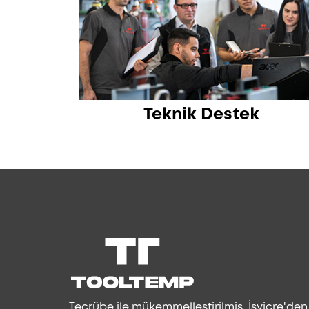
Teknik Destek
Tecrübe ile mükemmelleştirilmiş. İsviçre'de