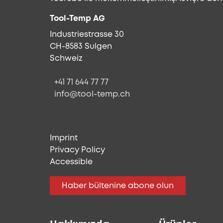
Tool-Temp AG
Industriestrasse 30
CH-8583 Sulgen
Schweiz
+41 71 644 77 77
info@tool-temp.ch
Imprint
Privacy Policy
Accessible
Haber bültenine abone olun