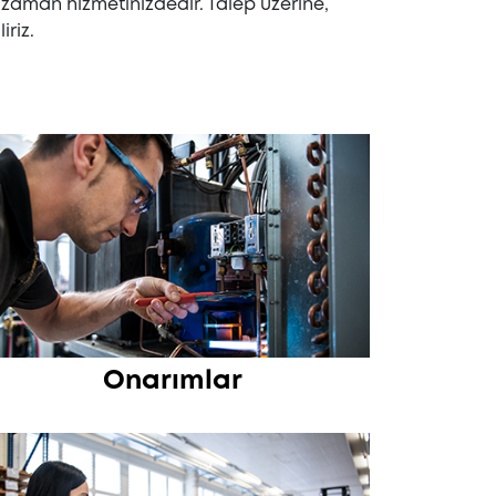
r zaman hizmetinizdedir. Talep üzerine,
iriz.
Onarımlar