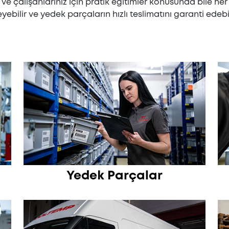
ve çalışanlarınız için pratik eğitimler konusunda bile he
yebilir ve yedek parçaların hızlı teslimatını garanti edebil
Yedek Parçalar