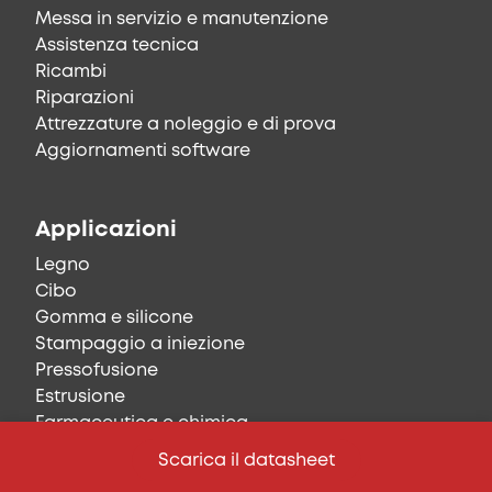
Messa in servizio e manutenzione
Assistenza tecnica
Ricambi
Riparazioni
Attrezzature a noleggio e di prova
Aggiornamenti software
Applicazioni
Legno
Cibo
Gomma e silicone
Stampaggio a iniezione
Pressofusione
Estrusione
Farmaceutica e chimica
Laminazione, stampa e tessile
Contattare ora
Scarica il datasheet