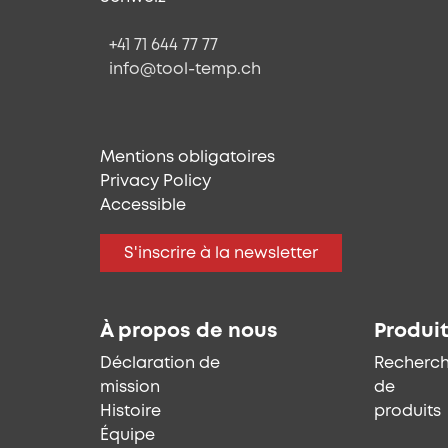
+41 71 644 77 77
info@tool-temp.ch
Mentions obligatoires
Privacy Policy
Accessible
S'inscrire à la newsletter
À propos de nous
Produi
Déclaration de
Recherc
mission
de
Histoire
produits
Équipe