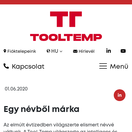
HU
Fióktelepeink
Hírlevél
Kapcsolat
Menü
01.06.2020
Egy névből márka
Az elmúlt évtizedben világszerte elismert névvé