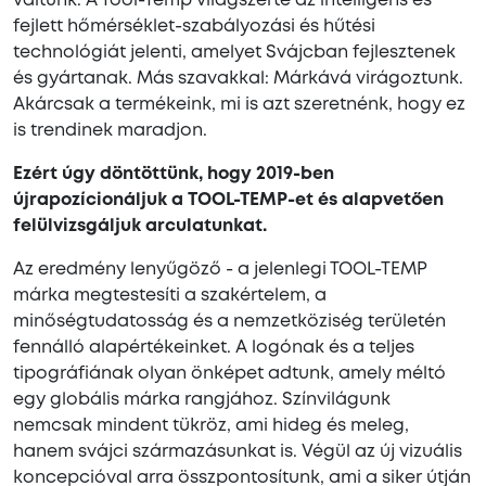
váltunk. A Tool-Temp világszerte az intelligens és
fejlett hőmérséklet-szabályozási és hűtési
technológiát jelenti, amelyet Svájcban fejlesztenek
és gyártanak. Más szavakkal: Márkává virágoztunk.
Akárcsak a termékeink, mi is azt szeretnénk, hogy ez
is trendinek maradjon.
Ezért úgy döntöttünk, hogy 2019-ben
újrapozícionáljuk a TOOL-TEMP-et és alapvetően
felülvizsgáljuk arculatunkat.
Az eredmény lenyűgöző - a jelenlegi TOOL-TEMP
márka megtestesíti a szakértelem, a
minőségtudatosság és a nemzetköziség területén
fennálló alapértékeinket. A logónak és a teljes
tipográfiának olyan önképet adtunk, amely méltó
egy globális márka rangjához. Színvilágunk
nemcsak mindent tükröz, ami hideg és meleg,
hanem svájci származásunkat is. Végül az új vizuális
koncepcióval arra összpontosítunk, ami a siker útján