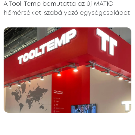
A Tool-Temp bemutatta az új MATIC
hőmérséklet-szabályozó egységcsaládot