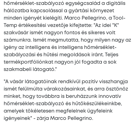
hőmérséklet-szabályozó egységcsalád a digitális
hálózatba kapcsolással a gyártási környezet
minden igényét kielégíti. Marco Pellegrino, a Tool-
Temp értékesítési vezetője kifejtette: "Az idei "K"
szakvásár ismét nagyon fontos és sikeres volt
számunkra. Ismét megmutatta, hogy milyen nagy az
igény az intelligens és intelligens hőmérséklet-
szabályozási és hűtési megoldások iránt. Teljes
termékportfóliónkat nagyon jól fogadta a sok
szakmabeli látogató."
"A vásár látogatóinak rendkívül pozitív visszhangja
ismét felülmúlta várakozásainkat, és arra ösztönöz
minket, hogy továbbra is beruházzunk innovatív
hőmérséklet-szabályozó és hűtőkészülékeinkbe,
amelyek tökéletesen megfelelnek ügyfeleink
igényeinek" - zárja Marco Pellegrino.