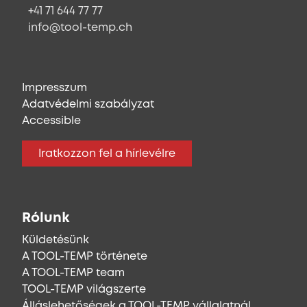
+41 71 644 77 77
info@tool-temp.ch
Impresszum
Adatvédelmi szabályzat
Accessible
Iratkozzon fel a hírlevélre
Rólunk
Küldetésünk
A TOOL-TEMP története
A TOOL-TEMP team
TOOL-TEMP világszerte
Álláslehetőségek a TOOL-TEMP vállalatnál