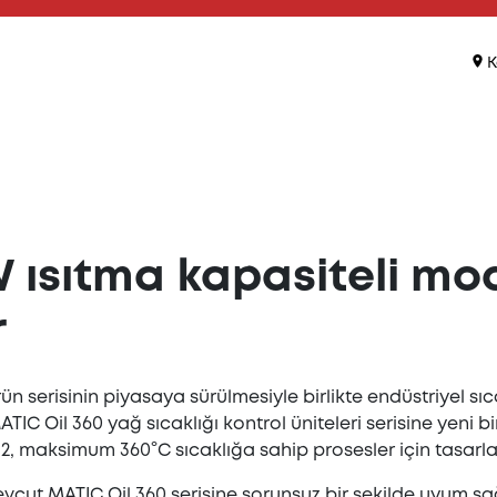
K
 ısıtma kapasiteli mod
r
ürün serisinin piyasaya sürülmesiyle birlikte endüstriyel s
i, MATIC Oil 360 yağ sıcaklığı kontrol üniteleri serisine ye
, maksimum 360°C sıcaklığa sahip prosesler için tasarla
evcut MATIC Oil 360 serisine sorunsuz bir şekilde uyum sa