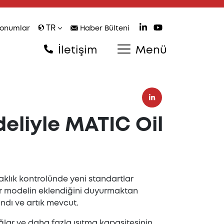
TR
onumlar
Haber Bülteni
İletişim
Menü
eliyle MATIC Oil
ıcaklık kontrolünde yeni standartlar
ni bir modelin eklendiğini duyurmaktan
ndı ve artık mevcut.
ğlar ve daha fazla ısıtma kapasitesinin