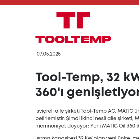
07.05.2025
Tool-Temp, 32 kW
360'ı genişletiyo
İsviçreli aile şirketi Tool-Temp AG, MATIC 
belirlemiştir. Şimdi ikinci nesil aile şirket
memnuniyet duyuyor: Yeni MATIC Oil 360 32
Isıtma kapasitesi 32 kW olan yeni ünite, m