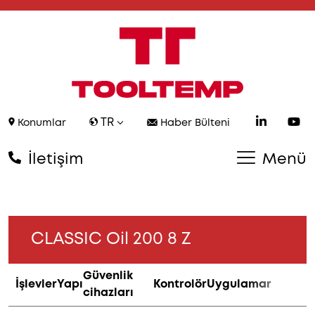
TR
Konumlar
Haber Bülteni
İletişim
Menü
CLASSIC Oil 200 8 Z
Güvenlik
İşlevler
Yapı
Kontrolör
Uygulamar
cihazları