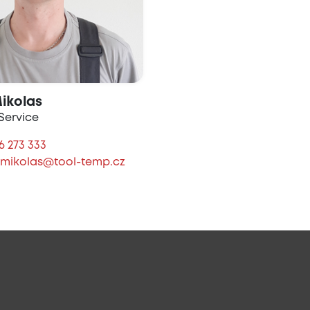
ikolas
Service
6 273 333
.mikolas@tool-temp.cz