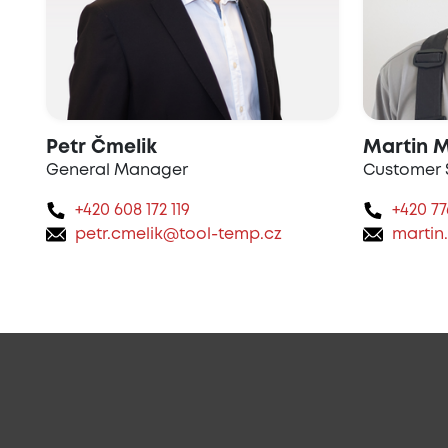
Petr Čmelik
Martin M
General Manager
Customer 
+420 608 172 119
+420 77
petr.cmelik@tool-temp.cz
martin