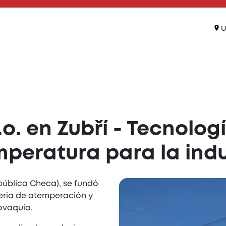
U
.o. en Zubří - Tecnolog
mperatura para la indu
epública Checa), se fundó
eria de atemperación y
ovaquia.