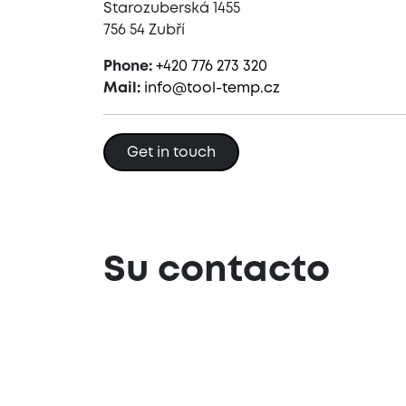
Starozuberská 1455
756 54 Zubří
Phone:
+420 776 273 320
Mail:
info@tool-temp.cz
Get in touch
Su contacto