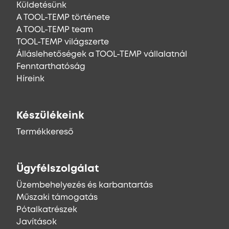
Küldetésünk
A TOOL-TEMP története
A TOOL-TEMP team
TOOL-TEMP világszerte
Álláslehetőségek a TOOL-TEMP vállalatnál
Fenntarthatóság
Híreink
Készülékeink
Termékkereső
Ügyfélszolgálat
Üzembehelyezés és karbantartás
Műszaki támogatás
Pótalkatrészek
Javítások