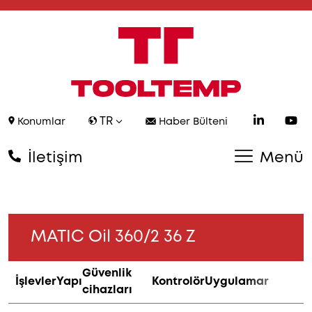
TR
Konumlar
Haber Bülteni
İletişim
Menü
MATIC Oil 360/2 36 Z
Güvenlik
İşlevler
Yapı
Kontrolör
Uygulamar
cihazları