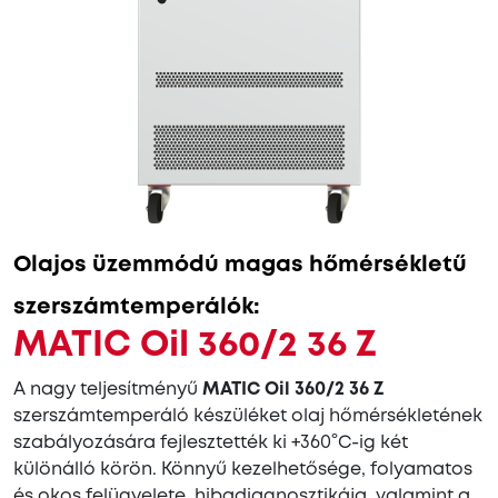
Olajos üzemmódú magas hőmérsékletű
szerszámtemperálók:
MATIC Oil 360/2 36 Z
A nagy teljesítményű
MATIC Oil 360/2 36 Z
szerszámtemperáló készüléket olaj hőmérsékletének
szabályozására fejlesztették ki +360°C-ig két
különálló körön. Könnyű kezelhetősége, folyamatos
és okos felügyelete, hibadiagnosztikája, valamint a