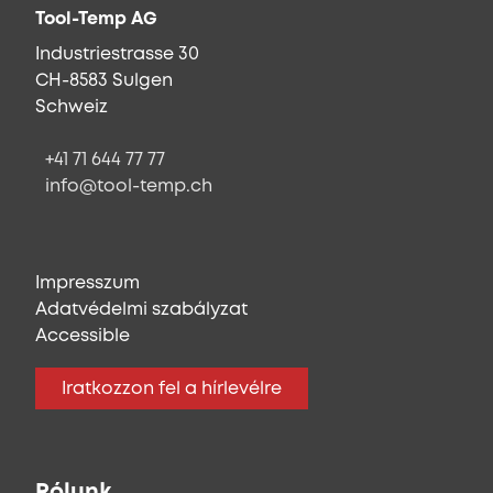
Tool-Temp AG
Industriestrasse 30
CH-8583 Sulgen
Schweiz
+41 71 644 77 77
info@tool-temp.ch
Impresszum
Adatvédelmi szabályzat
Accessible
Iratkozzon fel a hírlevélre
Rólunk