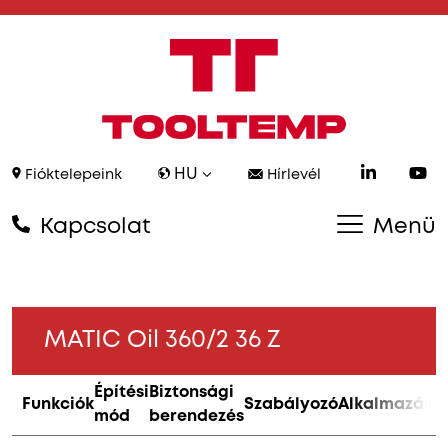
HU
Fióktelepeink
Hírlevél
Kapcsolat
Menü
MATIC Oil 360/2 36 Z
Építési
Biztonsági
Funkciók
Szabályozó
Alkalmazás
mód
berendezés