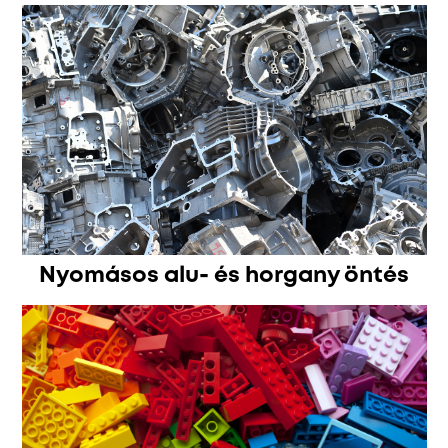
Nyomásos alu- és horgany öntés