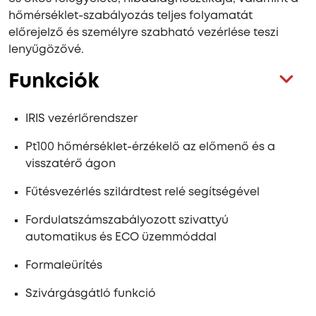
hőmérséklet-szabályozás teljes folyamatát
előrejelző és személyre szabható vezérlése teszi
lenyűgözővé.
Funkciók
IRIS vezérlőrendszer
Pt100 hőmérséklet-érzékelő az előmenő és a
visszatérő ágon
Fűtésvezérlés szilárdtest relé segítségével
Fordulatszámszabályozott szivattyú
automatikus és ECO üzemmóddal
Formaleürítés
Szivárgásgátló funkció