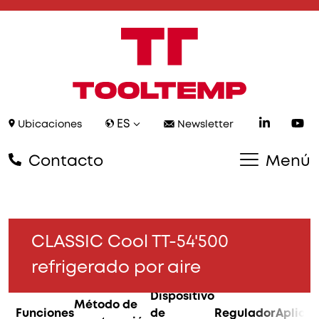
ES
Ubicaciones
Newsletter
Contacto
Menú
CLASSIC Cool TT-54'500
refrigerado por aire
Dispositivo
Método de
Funciones
de
Regulador
Aplica