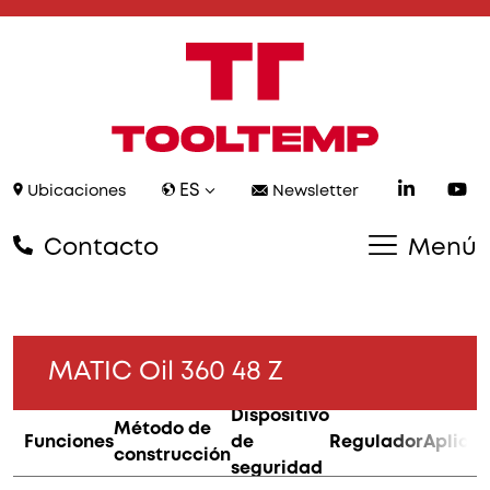
ES
Ubicaciones
Newsletter
Contacto
Menú
MATIC Oil 360 48 Z
Dispositivo
Método de
Funciones
de
Regulador
Aplica
construcción
seguridad