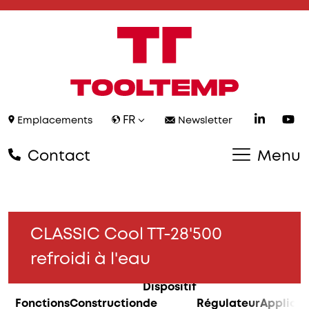
FR
Emplacements
Newsletter
Contact
Menu
CLASSIC Cool TT-28'500
refroidi à l'eau
Dispositif
Fonctions
Construction
de
Régulateur
Applicat