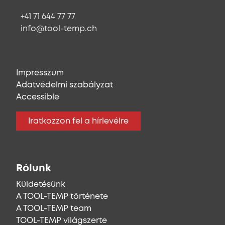
+41 71 644 77 77
info@tool-temp.ch
Impresszum
Adatvédelmi szabályzat
Accessible
Iratkozzon fel a hírlevélre
Rólunk
Küldetésünk
A TOOL-TEMP története
A TOOL-TEMP team
TOOL-TEMP világszerte