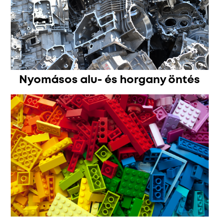
Nyomásos alu- és horgany öntés