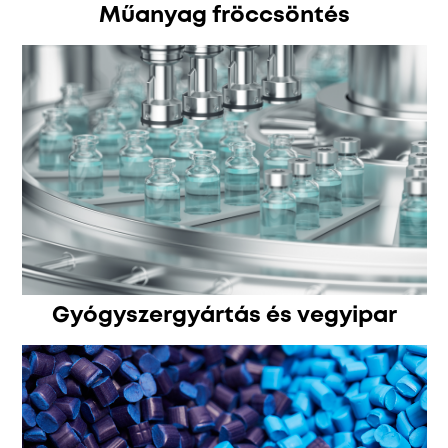
Műanyag fröccsöntés
Gyógyszergyártás és vegyipar