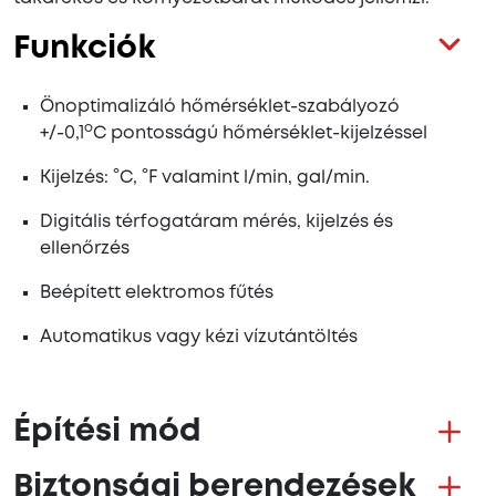
Funkciók
Önoptimalizáló hőmérséklet-szabályozó
o
+/-0,1
C pontosságú hőmérséklet-kijelzéssel
Kijelzés: °C, °F valamint l/min, gal/min.
Digitális térfogatáram mérés, kijelzés és
ellenőrzés
Beépített elektromos fűtés
Automatikus vagy kézi vízutántöltés
Építési mód
Biztonsági berendezések