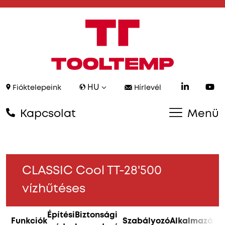
HU
Fióktelepeink
Hírlevél
Kapcsolat
Menü
CLASSIC Cool TT-28'500
vízhűtéses
Építési
Biztonsági
Funkciók
Szabályozó
Alkalmazás