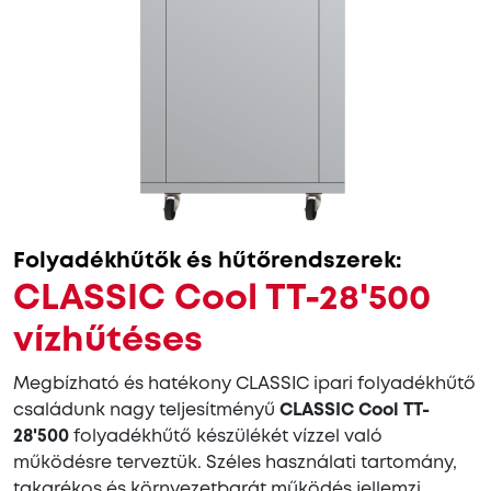
Folyadékhűtők és hűtőrendszerek:
CLASSIC Cool TT-28'500
vízhűtéses
Megbízható és hatékony CLASSIC ipari folyadékhűtő
családunk nagy teljesítményű
CLASSIC Cool TT-
28'500
folyadékhűtő készülékét vízzel való
működésre terveztük. Széles használati tartomány,
takarékos és környezetbarát működés jellemzi.