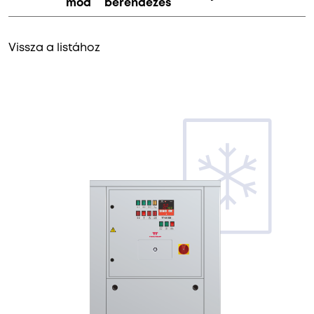
mód
berendezés
Vissza a listához