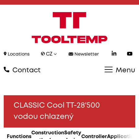
CZ
Locations
Newsletter
Contact
Menu
CLASSIC Cool TT-28'500
vodou chlazený
Construction
Safety
Functions
Controller
Application