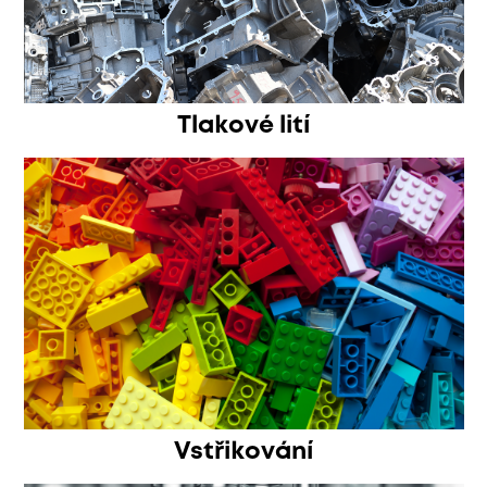
Tlakové lití
Vstřikování