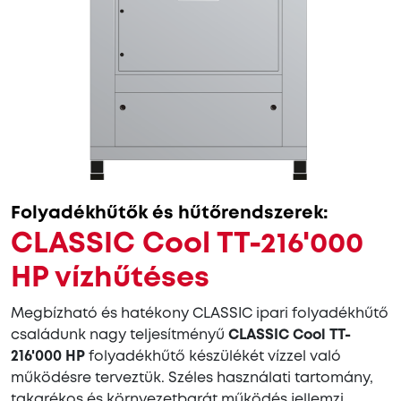
Folyadékhűtők és hűtőrendszerek:
CLASSIC Cool TT-216'000
HP vízhűtéses
Megbízható és hatékony CLASSIC ipari folyadékhűtő
családunk nagy teljesítményű
CLASSIC Cool TT-
216'000 HP
folyadékhűtő készülékét vízzel való
működésre terveztük. Széles használati tartomány,
takarékos és környezetbarát működés jellemzi.