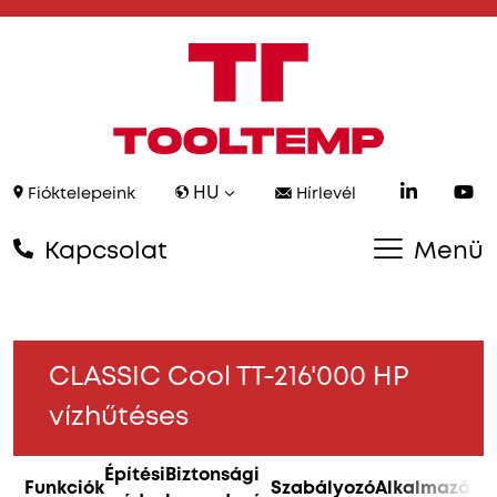
HU
Fióktelepeink
Hírlevél
Kapcsolat
Menü
CLASSIC Cool TT-216'000 HP
vízhűtéses
Építési
Biztonsági
Funkciók
Szabályozó
Alkalmazás