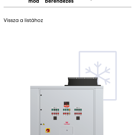
mód
berendezés
Vissza a listához