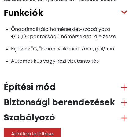
Funkciók
Önoptimalizáló hőmérséklet-szabályozó
+/-0,1°C pontosságú hőmérséklet-kijelzéssel
Kijelzés: °C, °F-ban, valamint l/min, gal/min.
Automatikus vagy kézi vízutántöltés
Építési mód
Biztonsági berendezések
Szabályozó
Adatlap letöltése