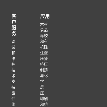
客
应用
户
木材
服
食品
务
橡胶
调
和有
试
机硅
和
注塑
维
压铸
护
挤压
技
制药
术
与化
支
学
持
层
备
压、
件
印刷
维
和纺