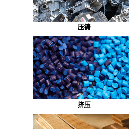
压铸
挤压