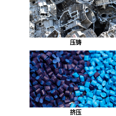
压铸
挤压