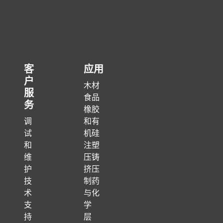
客
应用
户
木材
服
食品
务
橡胶
调
和有
试
机硅
和
注塑
维
压铸
护
挤压
技
制药
术
与化
支
学
持
层