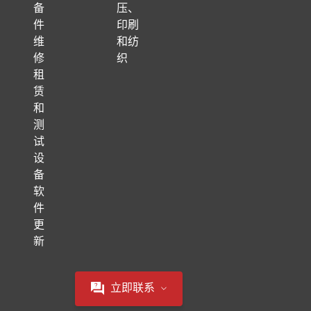
备
压、
件
印刷
维
和纺
修
织
租
赁
和
测
试
设
备
软
件
更
新
立即联系