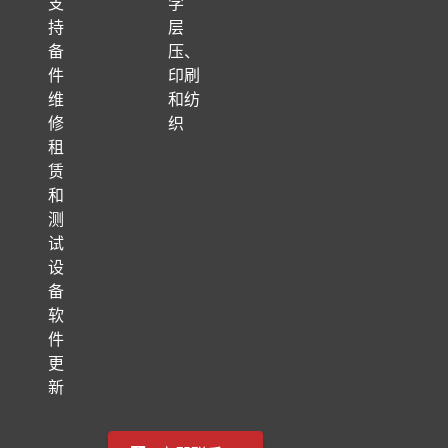
支
学
持
层
备
压、
件
印刷
维
和纺
修
织
租
赁
和
测
试
设
备
软
件
更
新