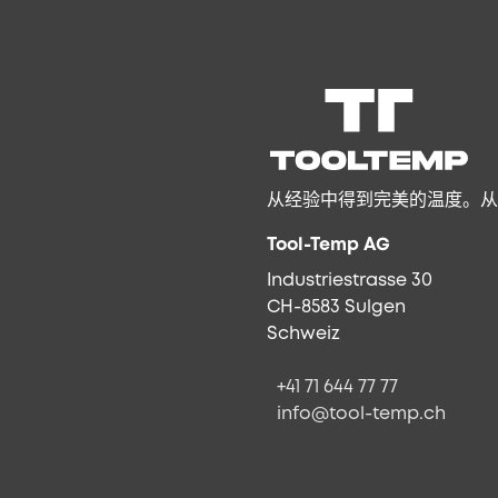
从经验中得到完美的温度。从
Tool-Temp AG
Industriestrasse 30
CH-8583 Sulgen
Schweiz
+41 71 644 77 77
info@tool-temp.ch