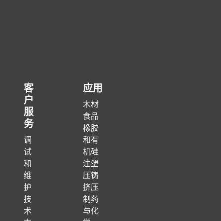
客
应用
户
木材
服
食品
务
橡胶
调
和有
试
机硅
和
注塑
维
压铸
护
挤压
技
制药
术
与化