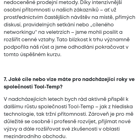
nedoceněné prodejní metody. Díky intenzivnější
osobní přítomnosti u našich zákazníků – ať už
prostřednictvím častějších návštěv na místě, přímých
diskusí, pravidelných setkání nebo „cíleného
networkingu“ na veletrzích – jsme mohli posílit a
rozšířit cenné vztahy. Tato blízkost k trhu významně
podpořila náš růst a jsme odhodláni pokračovat v
tomto úspěšném kurzu.
7. Jaké cíle nebo vize máte pro nadcházející roky ve
společnosti Tool-Temp?
V nadcházejících letech bych rád aktivně přispěl k
dalšímu růstu společnosti Tool-Temp – jak z hlediska
technologie, tak tržní přítomnosti. Zároveň je pro mě
důležité se osobně i profesně rozvíjet, přijímat nové
výzvy a dále rozšiřovat své zkušenosti v oblasti
mezinárodního obchodu.