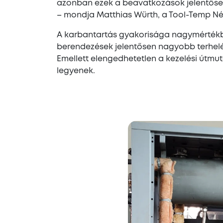
azonban ezek a beavatkozások jelentőse
– mondja Matthias Würth, a Tool-Temp N
A karbantartás gyakorisága nagymérték
berendezések jelentősen nagyobb terhelés
Emellett elengedhetetlen a kezelési útm
legyenek.