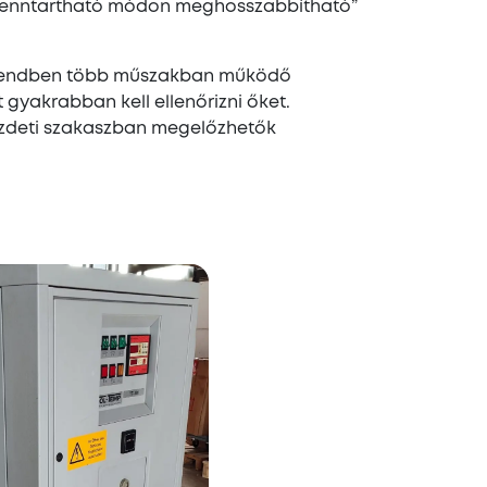
 fenntartható módon meghosszabbítható”
karendben több műszakban működő
gyakrabban kell ellenőrizni őket.
kezdeti szakaszban megelőzhetők