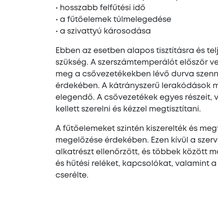
• hosszabb felfűtési idő
• a fűtőelemek túlmelegedése
• a szivattyú károsodása
Ebben az esetben alapos tisztításra és telj
szükség. A szerszámtemperálót először ve
meg a csővezetékekben lévő durva szenn
érdekében. A kátrányszerű lerakódások m
elegendő. A csővezetékek egyes részeit, va
kellett szerelni és kézzel megtisztítani.
A fűtőelemeket szintén kiszerelték és meg
megelőzése érdekében. Ezen kívül a szer
alkatrészt ellenőrzött, és többek között 
és hűtési reléket, kapcsolókat, valamint a
cserélte.