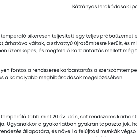
Kátrányos lerakódások ip
emperáló sikeresen teljesített egy teljes próbaüzemet 
járhatóvá váltak, a szivattyú újratömítésre került, és mi
ben üzemképes, és megfelelő karbantartás mellett még
milyen fontos a rendszeres karbantartás a szerszámtemp
n és a komolyabb meghibásodások megelőzésében:
ámtemperáló több mint 20 év után, sőt rendszeres karban
tja. Ugyanakkor a gyakorlatban gyakran tapasztaljuk, 
rendezés állapotára, és növeli a felújítási munkák végső