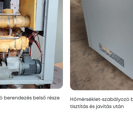
ó berendezés belső része
Hőmérséklet-szabályozó b
tisztítás és javítás után