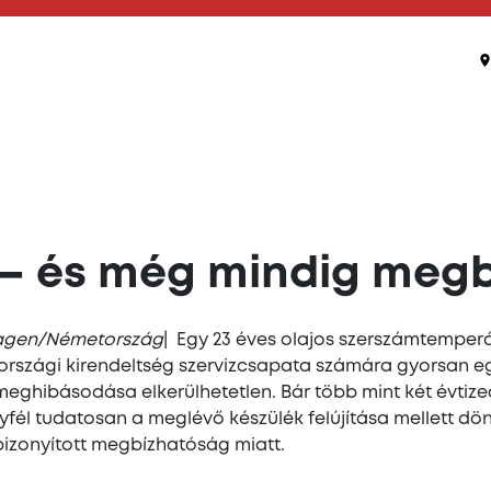
– és még mindig megb
hagen/Németország
| Egy 23 éves olajos szerszámtemper
tországi kirendeltség szervizcsapata számára gyorsan e
 meghibásodása elkerülhetetlen. Bár több mint két évtiz
yfél tudatosan a meglévő készülék felújítása mellett dö
 bizonyított megbízhatóság miatt.