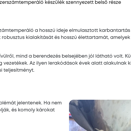
 szerszámtemperáló készülék szennyezett belső része
zámtemperáló a hosszú ideje elmulasztott karbantartás 
obusztus kialakítását és hosszú élettartamát, amelyek
lről, mind a berendezés belsejében jól látható volt. Kü
 vezetékek. Az ilyen lerakódások évek alatt alakulnak k
i teljesítményt.
blémát jelentenek. Ha nem
olják, és komoly károkat