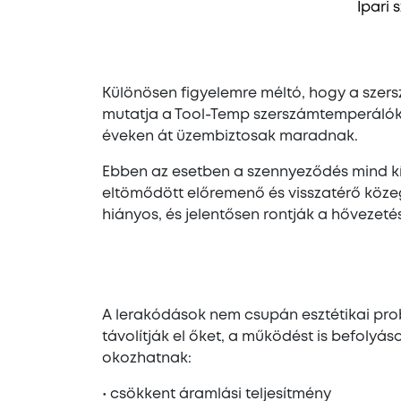
Ipari
Különösen figyelemre méltó, hogy a szers
mutatja a Tool-Temp szerszámtemperálók r
éveken át üzembiztosak maradnak.
Ebben az esetben a szennyeződés mind kívü
eltömődött előremenő és visszatérő közeg
hiányos, és jelentősen rontják a hővezetés
A lerakódások nem csupán esztétikai pro
távolítják el őket, a működést is befolyás
okozhatnak:
• csökkent áramlási teljesítmény