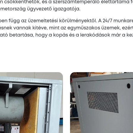
n csökkenthetők, és a szerszámtemperáló élettartama
émetország ügyvezető igazgatója.
ben függ az üzemeltetési körülményektől. A 24/7 mun
nek vannak kitéve, mint az egyműszakos üzemek, ezért 
utató betartása, hogy a kopás és a lerakódások már a 