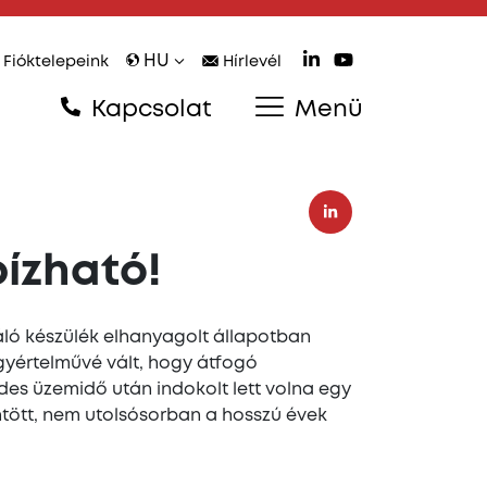
HU
Fióktelepeink
Hírlevél
Kapcsolat
Menü
ízható!
áló készülék elhanyagolt állapotban
gyértelművé vált, hogy átfogó
edes üzemidő után indokolt lett volna egy
ntött, nem utolsósorban a hosszú évek