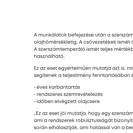
A munkálatok befejezése után a szerszámt
olajhőmérsékletig. A csővezetékek ismét át
A szerszámtemperáló ismét teljes mérték
használható.
Ez az eset egyértelműen mutatja azt is, 
segítenek a teljesítmény fenntartásába
• éves karbantartás
• rendszeres szemrevételezés
• időben elvégzett olajcsere
„Ez az eset jól mutatja, hogy egy szersz
ami a rendszerek robusztusságát bizonyí
során elhalasztják, ami hatással van a be