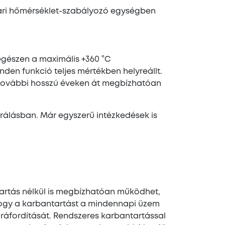
ari hőmérséklet-szabályozó egységben
egészen a maximális +360 °C
nden funkció teljes mértékben helyreállt.
 további hosszú éveken át megbízhatóan
erálásban. Már egyszerű intézkedések is
tartás nélkül is megbízhatóan működhet,
hogy a karbantartást a mindennapi üzem
 ráfordítását. Rendszeres karbantartással