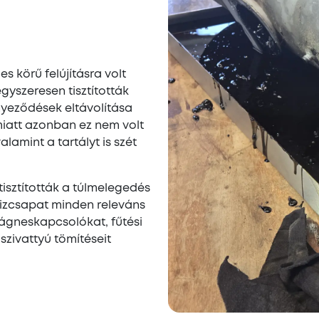
es körű felújításra volt
gyszeresen tisztították
yeződések eltávolítása
iatt azonban ez nem volt
lamint a tartályt is szét
tisztították a túlmelegedés
vizcsapat minden releváns
mágneskapcsolókat, fűtési
 szivattyú tömítéseit