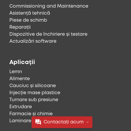
Commissioning and Maintenance
Asistență tehnică
Piese de schimb
Reparații
Dispozitive de închiriere și testare
Actualizări software
Aplicații
Lemn
Alimente
Cauciuc și silicoane
Injecție mase plastice
Turnare sub presiune
Extrudare
Farmacie și chimie
Laminare, imprimare și textile
Contactați acum