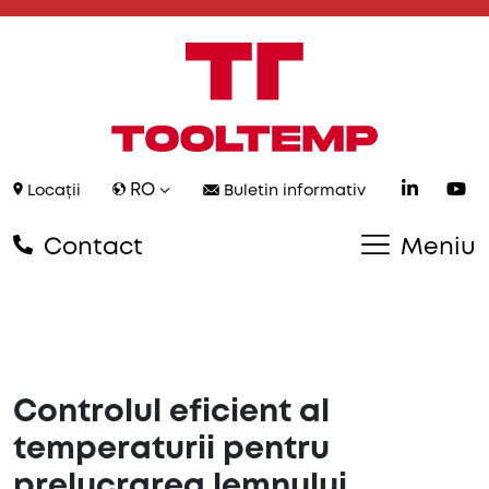
RO
Locații
Buletin informativ
Contact
Meniu
Controlul eficient al
temperaturii pentru
prelucrarea lemnului