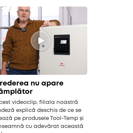
crederea nu apare
tâmplător
cest videoclip, filiala noastră
deză explică deschis de ce se
ează pe produsele Tool-Temp și
înseamnă cu adevărat această