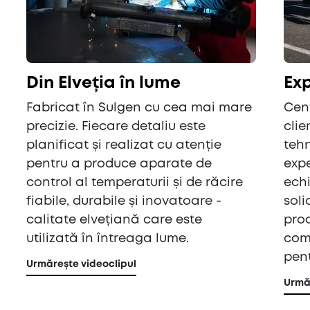
Din Elveția în lume
Exp
Fabricat în Sulgen cu cea mai mare
Cent
precizie. Fiecare detaliu este
clie
planificat și realizat cu atenție
tehn
pentru a produce aparate de
expe
control al temperaturii și de răcire
ech
fiabile, durabile și inovatoare -
soli
calitate elvețiană care este
proc
utilizată în întreaga lume.
comp
pen
Urmărește videoclipul
Urmăr