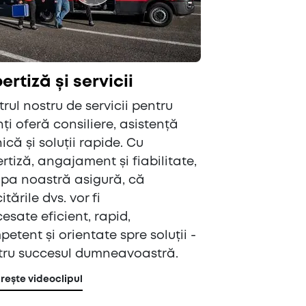
ertiză și servicii
rul nostru de servicii pentru
nți oferă consiliere, asistență
ică și soluții rapide. Cu
rtiză, angajament și fiabilitate,
ipa noastră asigură, că
citările dvs. vor fi
esate eficient, rapid,
etent și orientate spre soluții -
tru succesul dumneavoastră.
ește videoclipul