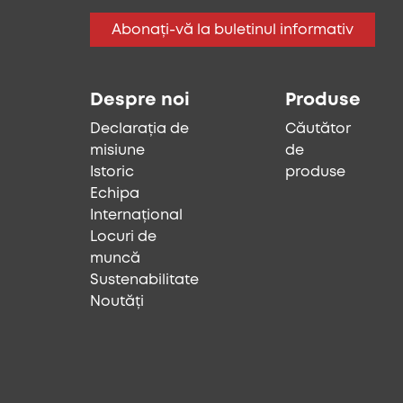
Abonați-vă la buletinul informativ
Despre noi
Produse
Declarația de
Căutător
misiune
de
Istoric
produse
Echipa
Internațional
Locuri de
muncă
Sustenabilitate
Noutăți