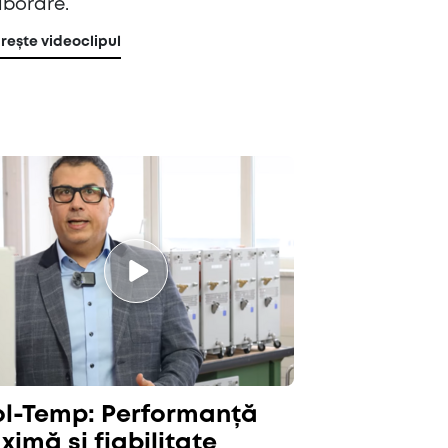
aborare.
ește videoclipul
ol-Temp: Performanță
imă și fiabilitate