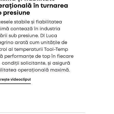
erațională în turnarea
b presiune
esele stabile și fiabilitatea
imă contează în industria
ării sub presiune. Dl Luca
egrino arată cum unitățile de
rol al temperaturii Tool-Temp
ă performanțe de top în fiecare
în condiții solicitante, și asigură
ilitatea operațională maximă.
ește videoclipul