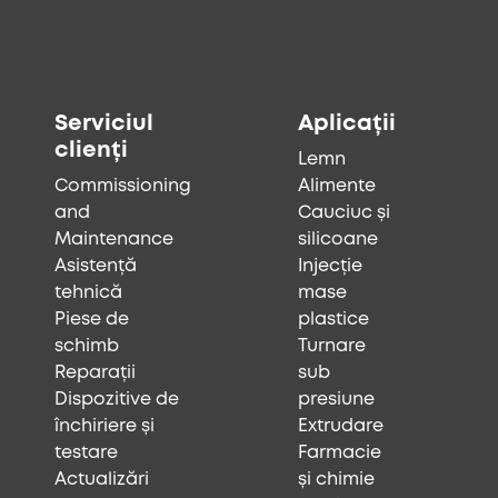
Serviciul
Aplicații
clienți
Lemn
Commissioning
Alimente
and
Cauciuc și
Maintenance
silicoane
Asistență
Injecție
tehnică
mase
Piese de
plastice
schimb
Turnare
Reparații
sub
Dispozitive de
presiune
închiriere și
Extrudare
testare
Farmacie
Actualizări
și chimie