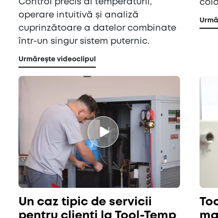
Control precis al temperaturii,
col
operare intuitivă și analiză
Urmăr
cuprinzătoare a datelor combinate
într-un singur sistem puternic.
Urmărește videoclipul
Un caz tipic de servicii
To
pentru clienți la Tool-Temp
max