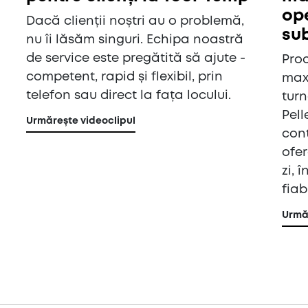
op
Dacă clienții noștri au o problemă,
su
nu îi lăsăm singuri. Echipa noastră
de service este pregătită să ajute -
Proc
competent, rapid și flexibil, prin
max
telefon sau direct la fața locului.
turn
Pell
Urmărește videoclipul
cont
ofer
zi, 
fiab
Urmăr