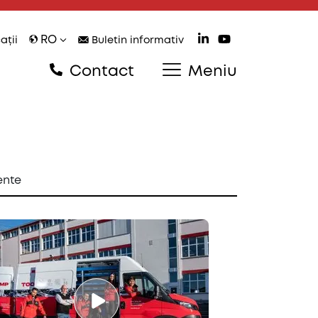
RO
ații
Buletin informativ
Contact
Meniu
nte