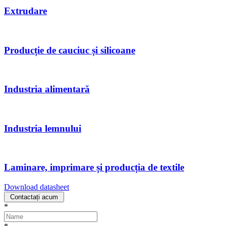
Extrudare
Producție de cauciuc și silicoane
Industria alimentară
Industria lemnului
Laminare, imprimare și producția de textile
Download datasheet
Contactați acum
*