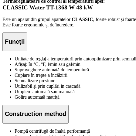
Termoregulatoare de control al temperaturii apei:
CLASSIC Water TT-1368 W 48 kW
Este un aparat din grupul aparatelor
CLASSIC
, foarte robust și foar
Este foarte ergonomic și de încredere.
Funcții
Unitate de reglaj a temperaturii prin autooptimizare prin semnal
Afișaj: în °C, °F, l/min sau gal/min
Supraveghere automată de temperatură
Cuplare în trepte a încălzirii
Semnalizare presiune
Utilizabil și prin cuplări în cascadă
Umplere automată sau manuală
Golire automată matriță
Construction method
Pompă centrifugă de înaltă performanță