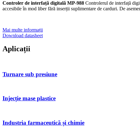
Controler de interfață digitală MP-988
Controlerul de interfață di
accesibile în mod liber fără inserții suplimentare de carduri. De asemen
Mai multe informații
Download datasheet
Aplicații
Turnare sub presiune
Injecție mase plastice
Industria farmaceutică și chimie