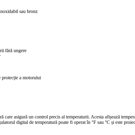
 inoxidabil sau bronz
rii fără ungere
r
e protecție a motorului
ră care asigură un control precis al temperaturii. Acesta afișează tempera
ulatorul digital de temperatură poate fi operat în °F sau °C și este proie