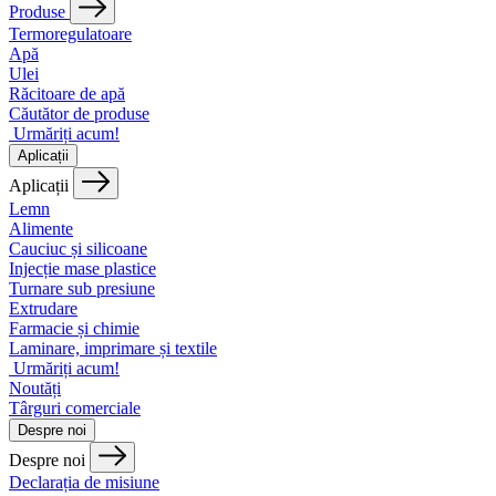
Produse
Termoregulatoare
Apă
Ulei
Răcitoare de apă
Căutător de produse
Urmăriți acum!
Aplicații
Aplicații
Lemn
Alimente
Cauciuc și silicoane
Injecție mase plastice
Turnare sub presiune
Extrudare
Farmacie și chimie
Laminare, imprimare și textile
Urmăriți acum!
Noutăți
Târguri comerciale
Despre noi
Despre noi
Declarația de misiune