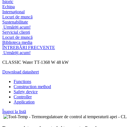
Istoric
Echipa
Internațional
Locuri de muncă
Sustenabilitate
Urmăriți acum!
Serviciul clienți
Locuri de muncă
Biblioteca media
ÎNTREBĂRI FRECVENTE
Urmăriți acum!
CLASSIC Water TT-1368 W 48 kW
Download datasheet
Functions
Construction method
Safety device
Controller
Application
Înapoi la listă