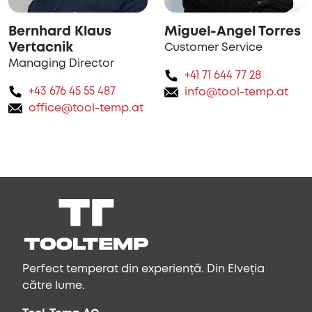
Bernhard Klaus
Miguel-Angel Torres
Vertacnik
Customer Service
Managing Director
+41 71 644 77 28
+43 676 45 55 487
info@tool-temp.at
office@tool-temp.at
Perfect temperat din experiență. Din Elveția
către lume.