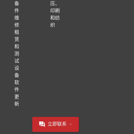
备
压、
件
印刷
维
和纺
修
织
租
赁
和
测
试
设
备
软
件
更
新
立即联系