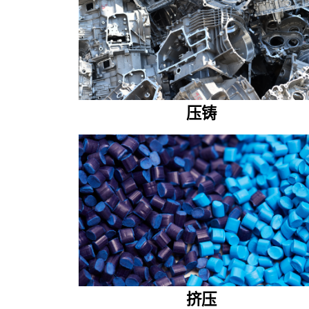
压铸
挤压