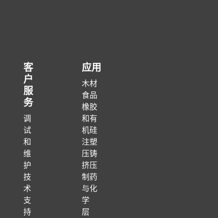
客
应用
户
木材
服
食品
务
橡胶
调
和有
试
机硅
和
注塑
维
压铸
护
挤压
技
制药
术
与化
支
学
持
层